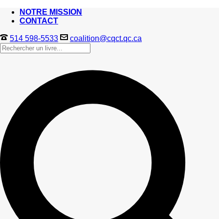
NOTRE MISSION
CONTACT
514 598-5533
coalition@cqct.qc.ca