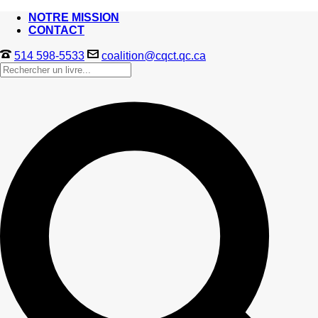
NOTRE MISSION
CONTACT
514 598-5533
coalition@cqct.qc.ca