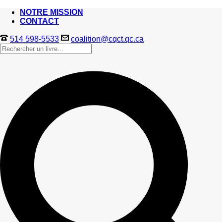
NOTRE MISSION
CONTACT
514 598-5533
coalition@cqct.qc.ca