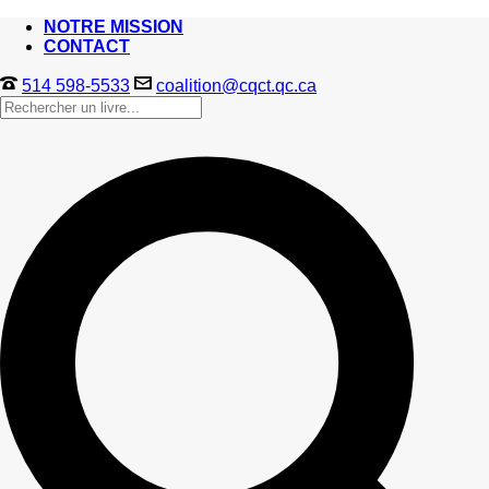
NOTRE MISSION
CONTACT
514 598-5533
coalition@cqct.qc.ca