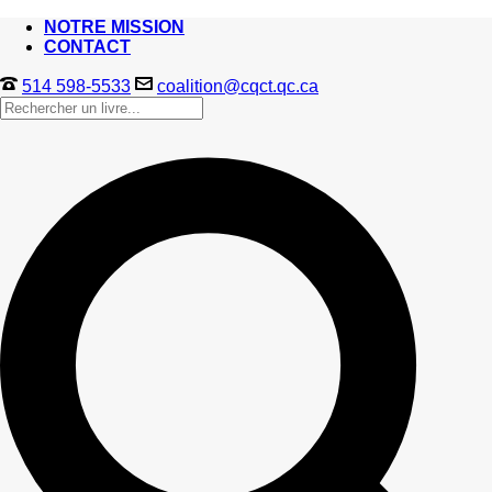
NOTRE MISSION
CONTACT
514 598-5533
coalition@cqct.qc.ca