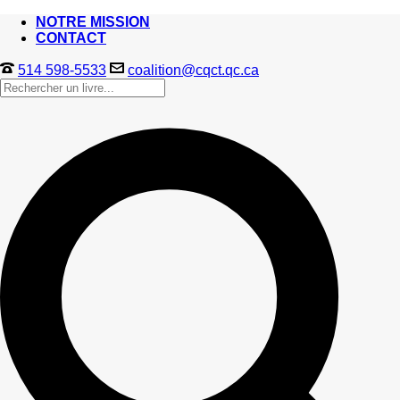
NOTRE MISSION
CONTACT
514 598-5533
coalition@cqct.qc.ca