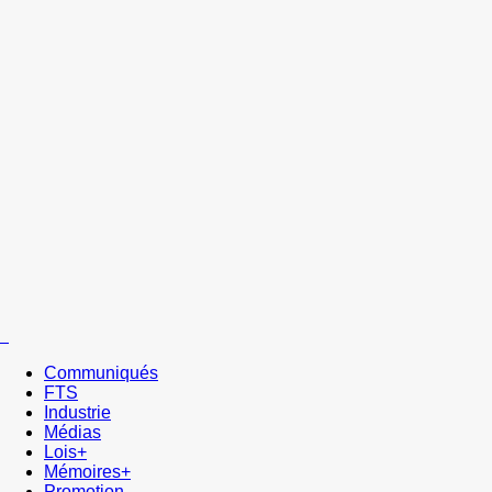
Communiqués
FTS
Industrie
Médias
Lois+
Mémoires+
Promotion