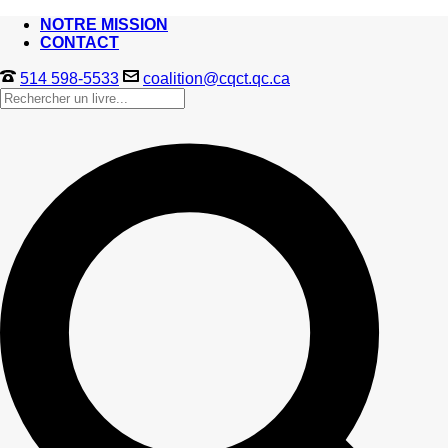
NOTRE MISSION
CONTACT
514 598-5533
coalition@cqct.qc.ca