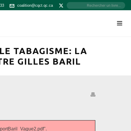
533
coalition@cqct.qc.ca
 LE TABAGISME: LA
RE GILLES BARIL
rtBaril_Vague2.pdf".