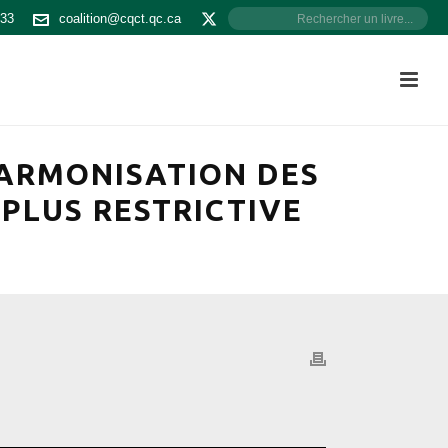
533
coalition@cqct.qc.ca
HARMONISATION DES
A PLUS RESTRICTIVE