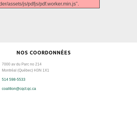
er/assets/js/pdfjs/pdf.worker.min.js".
NOS COORDONNÉES
7000 av du Parc no 214
Montréal (Québec) H3N 1X1
514 598-5533
coalition@cqct.qc.ca