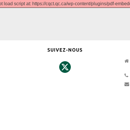
t load script at: https://cqct.qc.ca/wp-content/plugins/pdf-embedd
SUIVEZ-NOUS